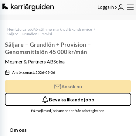
Logga in
Hem
Lediga jobb
Försäljning, marknad & kundservice
Säljare – Grundlön + Provision – Genomsnittslön 45 000 kr/mån
Säljare – Grundlön + Provision –
Genomsnittslön 45 000 kr/mån
Mezmer & Partners AB
Solna
Ansök senast: 2026-09-06
Ansök nu
Bevaka likande jobb
Få mejl med jobbannonser från arbetsgivaren.
Om oss