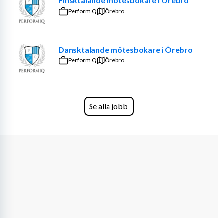
Finsktalande mötesbokare i Örebro
PerformIQ
Örebro
Dansktalande mötesbokare i Örebro
PerformIQ
Örebro
Se alla jobb