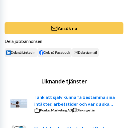
Ansök nu
Dela jobbannonsen
Dela på LinkedIn
Dela på Facebook
Dela via mail
Liknande tjänster
Tänk att själv kunna få bestämma sina
intäkter, arbetstider och var du ska
jobba. – Prova på att vara din egen
Pontac Marketing AB
Blekinge län
chef