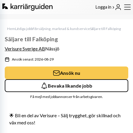
Logga in
Hem
Lediga jobb
Försäljning, marknad & kundservice
Säljare till Falköping
Säljare till Falköping
Verisure Sverige AB
Nässjö
Ansök senast: 2026-08-29
Ansök nu
Bevaka likande jobb
Få mejl med jobbannonser från arbetsgivaren.
🌟 Bli en del av Verisure – Sälj trygghet, gör skillnad och 
väx med oss!