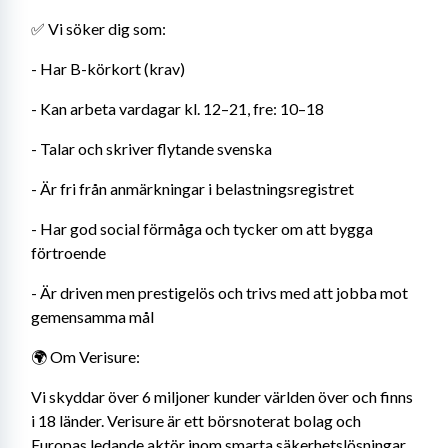
✅ Vi söker dig som:
- Har B-körkort (krav)
- Kan arbeta vardagar kl. 12–21, fre: 10–18
- Talar och skriver flytande svenska
- Är fri från anmärkningar i belastningsregistret
- Har god social förmåga och tycker om att bygga 
förtroende
- Är driven men prestigelös och trivs med att jobba mot 
gemensamma mål
🌍 Om Verisure:
Vi skyddar över 6 miljoner kunder världen över och finns 
i 18 länder. Verisure är ett börsnoterat bolag och 
Europas ledande aktör inom smarta säkerhetslösningar. 