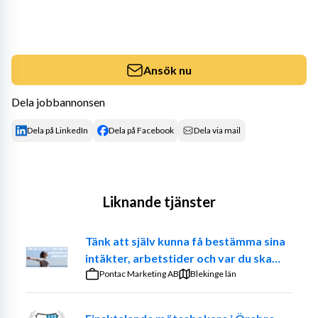
Ansök nu
Dela jobbannonsen
Dela på LinkedIn
Dela på Facebook
Dela via mail
Liknande tjänster
Tänk att själv kunna få bestämma sina
intäkter, arbetstider och var du ska
jobba. – Prova på att vara din egen
Pontac Marketing AB
Blekinge län
chef