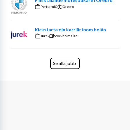
Finsktalande mötesbokare i Örebro
PerformIQ
Örebro
Kickstarta din karriär inom bolån
Jurek
Stockholms län
Se alla jobb