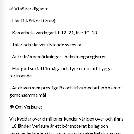
✅ Vi söker dig som: 
- Har B-körkort (krav) 
- Kan arbeta vardagar kl. 12–21, fre: 10–18 
- Talar och skriver flytande svenska 
- Är fri från anmärkningar i belastningsregistret 
- Har god social förmåga och tycker om att bygga 
förtroende 
- Är driven men prestigelös och trivs med att jobba mot 
gemensamma mål 
🌍 Om Verisure: 
Vi skyddar över 6 miljoner kunder världen över och finns 
i 18 länder. Verisure är ett börsnoterat bolag och 
Europas ledande aktör inom smarta säkerhetslösningar. 