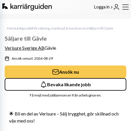
Logga in
Hem
Lediga jobb
Försäljning, marknad & kundservice
Säljare till Gävle
Säljare till Gävle
Verisure Sverige AB
Gävle
Ansök senast: 2026-08-29
Ansök nu
Bevaka likande jobb
Få mejl med jobbannonser från arbetsgivaren.
🌟 Bli en del av Verisure – Sälj trygghet, gör skillnad och 
väx med oss! 