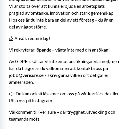
Vi är stolta över att kunna erbjuda en arbetsplats 
präglad av omtanke, innovation och stark gemenskap. 
Hos oss är du inte bara en del av ett företag – du är en 
del av något större. 
📩 Ansök redan idag! 
Vi rekryterar löpande – vänta inte med din ansökan! 
Av GDPR-skäl tar vi inte emot ansökningar via mejl, men 
har du frågor är du välkommen att kontakta oss på 
jobb@verisure.se – skriv gärna vilken ort det gäller i 
ämnesraden. 
👉 Du kan också läsa mer om oss på vår karriärsida eller 
följa oss på Instagram. 
Välkommen till Verisure – där trygghet, utveckling och 
teamanda möts.