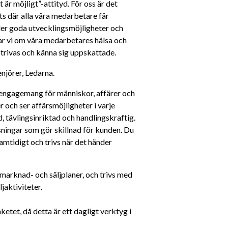
är möjligt”-attityd. För oss är det 
ts där alla våra medarbetare får 
der goda utvecklingsmöjligheter och 
r vi om våra medarbetares hälsa och 
 trivas och känna sig uppskattade.  
njörer, Ledarna. 
t engagemang för människor, affärer och 
r och ser affärsmöjligheter i varje 
 tävlingsinriktad och handlingskraftig. 
lösningar som gör skillnad för kunden. Du 
samtidigt och trivs när det händer 
marknad- och säljplaner, och trivs med 
ljaktiviteter.
et, då detta är ett dagligt verktyg i 