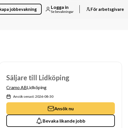
Logga in
kapa jobbevakning
För arbetsgivare
Se bevakningar
Säljare till Lidköping
Cramo AB
Lidköping
Ansök senast: 2026-08-30
Ansök nu
Bevaka likande jobb