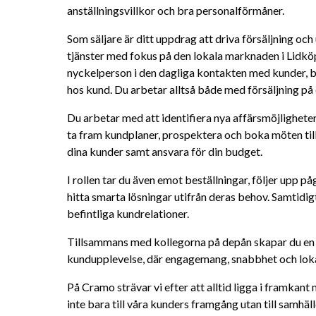
anställningsvillkor och bra personalförmåner.
Som säljare är ditt uppdrag att driva försäljning och
tjänster med fokus på den lokala marknaden i Lidkö
nyckelperson i den dagliga kontakten med kunder, båd
hos kund. Du arbetar alltså både med försäljning på
Du arbetar med att identifiera nya affärsmöjligheter 
ta fram kundplaner, prospektera och boka möten till a
dina kunder samt ansvara för din budget.
I rollen tar du även emot beställningar, följer upp p
hitta smarta lösningar utifrån deras behov. Samtidigt
befintliga kundrelationer.
Tillsammans med kollegorna på depån skapar du en 
kundupplevelse, där engagemang, snabbhet och lokal
På Cramo strävar vi efter att alltid ligga i framkant
inte bara till våra kunders framgång utan till samhälle