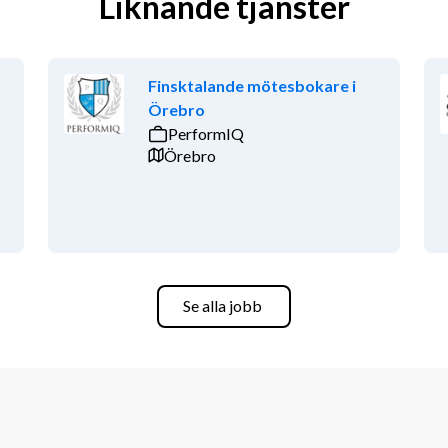
Liknande tjänster
Finsktalande mötesbokare i
Örebro
PerformIQ
Örebro
Se alla jobb