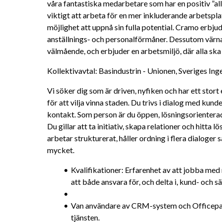
våra fantastiska medarbetare som har en positiv ”allt 
viktigt att arbeta för en mer inkluderande arbetspla
möjlighet att uppnå sin fulla potential. Cramo erbju
anställnings- och personalförmåner. Dessutom värna
välmående, och erbjuder en arbetsmiljö, där alla ska
Kollektivavtal: Basindustrin - Unionen, Sveriges Inge
Vi söker dig som är driven, nyfiken och har ett stor
för att vilja vinna staden. Du trivs i dialog med kunde
kontakt. Som person är du öppen, lösningsorienterad,
Du gillar att ta initiativ, skapa relationer och hitta 
arbetar strukturerat, håller ordning i flera dialoger 
mycket.
Kvalifikationer: Erfarenhet av att jobba med 
att både ansvara för, och delta i, kund- och sä
Van användare av CRM-system och Officepaket
tjänsten.