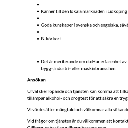
Känner till den lokala marknaden i Lidköping
Goda kunskaper i svenska och engelska, såväl i
B-körkort
Det är meriterande om du:Har erfarenhet av f
bygg-, industri- eller maskinbranschen
Ansökan 
Urval sker löpande och tjänsten kan komma att tillsä
tillämpar alkohol- och drogtest för att säkra en tryg
Vi värdesätter mångfald och välkomnar alla sökand
Vid frågor om tjänsten är du välkommen att kontakt
Gillberg, sebastian.gillberg@cramo.com.