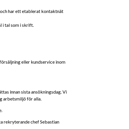
 och har ett etablerat kontaktnät
 tal som i skrift.
örsäljning eller kundservice inom 
ttas innan sista ansökningsdag. Vi 
g arbetsmiljö för alla.
e.
a rekryterande chef Sebastian 