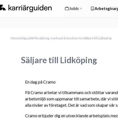
Jobb
Arbetsgivarp
Hem
Lediga jobb
Försäljning, marknad & kundservice
Säljare till Lidköping
Säljare till Lidköping
En dag på Cramo
På Cramo arbetar vi tillsammans och stöttar varandra. 
arbetsmiljö som uppmanar till samarbete, där vi stö
alla nivåer av företaget. Det är vad som skapar vår 
Cramo erbjuder dig en utvecklande arbetsplats med e