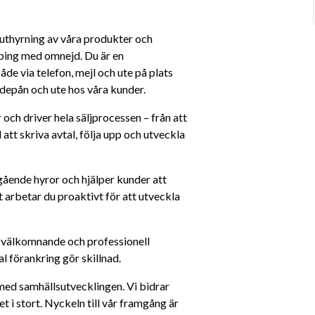
 uthyrning av våra produkter och 
ping med omnejd. Du är en 
e via telefon, mejl och ute på plats 
 depån och ute hos våra kunder.
och driver hela säljprocessen – från att 
tt skriva avtal, följa upp och utveckla 
ågående hyror och hjälper kunder att 
 arbetar du proaktivt för att utveckla 
välkomnande och professionell 
 förankring gör skillnad.
 med samhällsutvecklingen. Vi bidrar 
t i stort. Nyckeln till vår framgång är 