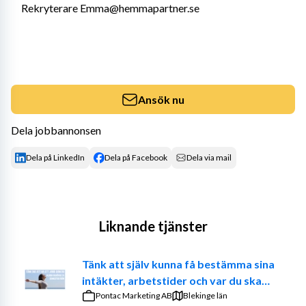
Rekryterare Emma@hemmapartner.se
Ansök nu
Dela jobbannonsen
Dela på LinkedIn
Dela på Facebook
Dela via mail
Liknande tjänster
Tänk att själv kunna få bestämma sina
intäkter, arbetstider och var du ska
jobba. – Prova på att vara din egen
Pontac Marketing AB
Blekinge län