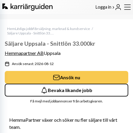
Logga in
Hem
Lediga jobb
Försäljning, marknad & kundservice
Säljare Uppsala - Snittlön 33.000kr
Säljare Uppsala - Snittlön 33.000kr
Hemmapartner AB
Uppsala
Ansök senast: 2026-08-12
Ansök nu
Bevaka likande jobb
Få mejl med jobbannonser från arbetsgivaren.
HemmaPartner växer och söker nu fler säljare till vårt 
team.