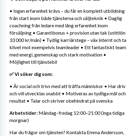
• Ingen erfarenhet krävs – du får en komplett utbildning 
från start inom både tjänsterna och säljteknik • Daglig 
coachning från ledare med lång erfarenhet inom 
försäljning • Garantibonus + provision utan tak (snittlön 
33 000 kr/mån) • Tydlig karriärstege – väx internt och ta 
klivet mot exempelvis teamleader • Ett fantastiskt team 
med energi, gemenskap och stark motivation • 
Möjlighet till tjänstebil
✅ Vi söker dig som:
• Är social och trivs med att träffa människor • Har driv 
och vill utvecklas snabbt • Motiveras av tydliga mål och 
resultat • Talar och skriver obehindrat på svenska
Arbetstider:
 Måndag–fredag 12:00–21:00 (inga tidiga 
morgnar)
Har du frågor om tjänsten? Kontakta Emma Andersson, 