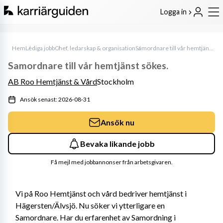
Logga in
Hem
Lediga jobb
Chef, ledarskap & organisation
Samordnare till vår hemtjänst sökes.
Samordnare till vår hemtjänst sökes.
AB Roo Hemtjänst & Vård
Stockholm
Ansök senast: 2026-08-31
Ansök nu
Bevaka likande jobb
Få mejl med jobbannonser från arbetsgivaren.
Vi på Roo Hemtjänst och vård bedriver hemtjänst i 
Hägersten/Älvsjö. Nu söker vi ytterligare en 
Samordnare. Har du erfarenhet av Samordning i 