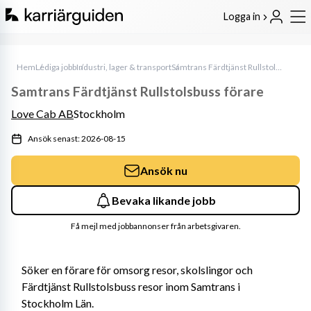
Logga in
Hem
Lediga jobb
Industri, lager & transport
Samtrans Färdtjänst Rullstolsbuss förare
Samtrans Färdtjänst Rullstolsbuss förare
Love Cab AB
Stockholm
Ansök senast: 2026-08-15
Ansök nu
Bevaka likande jobb
Få mejl med jobbannonser från arbetsgivaren.
Söker en förare för omsorg resor, skolslingor och 
Färdtjänst Rullstolsbuss resor inom Samtrans i 
Stockholm Län.