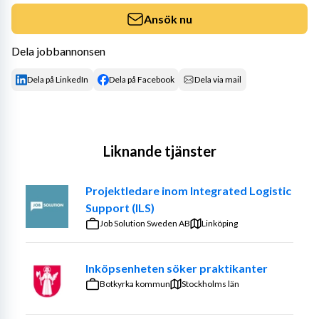
Ansök nu
Dela jobbannonsen
Dela på LinkedIn
Dela på Facebook
Dela via mail
Liknande tjänster
Projektledare inom Integrated Logistic
Support (ILS)
Job Solution Sweden AB
Linköping
Inköpsenheten söker praktikanter
Botkyrka kommun
Stockholms län