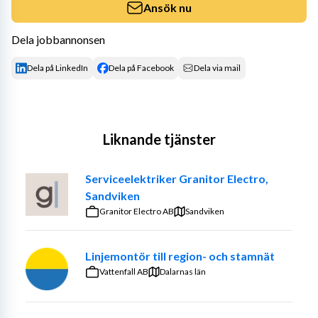
Ansök nu
Dela jobbannonsen
Dela på LinkedIn
Dela på Facebook
Dela via mail
Liknande tjänster
Serviceelektriker Granitor Electro,
Sandviken
Granitor Electro AB
Sandviken
Linjemontör till region- och stamnät
Vattenfall AB
Dalarnas län