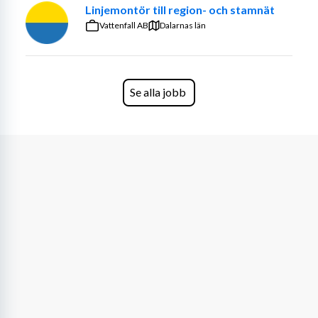
Linjemontör till region- och stamnät
Vattenfall AB
Dalarnas län
Se alla jobb