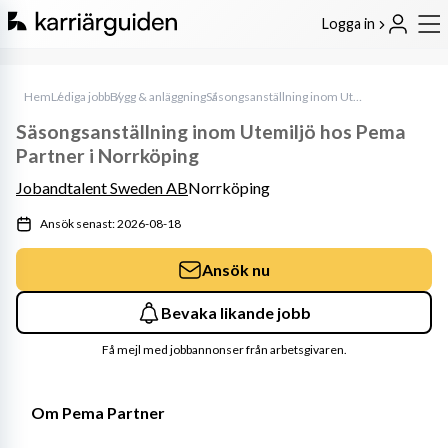
Logga in
Hem
Lediga jobb
Bygg & anläggning
Säsongsanställning inom Utemiljö hos Pema Partner i Norrköping
Säsongsanställning inom Utemiljö hos Pema
Partner i Norrköping
Jobandtalent Sweden AB
Norrköping
Ansök senast: 2026-08-18
Ansök nu
Bevaka likande jobb
Få mejl med jobbannonser från arbetsgivaren.
Om Pema Partner