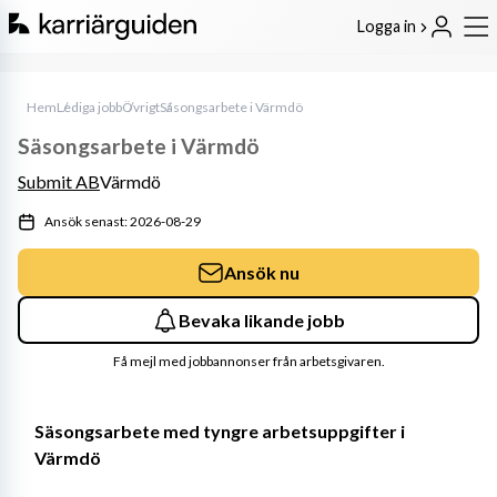
Logga in
Hem
Lediga jobb
Övrigt
Säsongsarbete i Värmdö
Säsongsarbete i Värmdö
Submit AB
Värmdö
Ansök senast: 2026-08-29
Ansök nu
Bevaka likande jobb
Få mejl med jobbannonser från arbetsgivaren.
Säsongsarbete med tyngre arbetsuppgifter i 
Värmdö