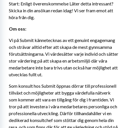
Start: Enligt överenskommelse Låter detta intressant? 
Skicka in din ansökan redan idag! Vi ser fram emot att 
höra från dig.
Om oss:
Vi på Submit kännetecknas av ett genuint engagemang 
och strävar alltid efter att skapa de mest gynnsamma 
förutsättningarna. Vi värdesätter varje individ och sätter 
stor värdering på att skapa en arbetsmiljö där våra 
medarbetare inte bara trivs utan också har möjlighet att 
utvecklas fullt ut.
Som konsult hos Submit öppnas dörrar till professionell 
tillväxt och möjligheter att bygga värdefulla nätverk 
som kommer att vara en tillgång för dig i framtiden. Vi 
tror på att investera i våra medarbetares personliga och 
professionella utveckling. Därför tillhandahåller vi en 
dedikerad konsultchef som stöttar dig genom hela din 
resa, och som finns där för att ge vägledning och stöd på 