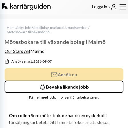
Logga in
Hem
Lediga jobb
Försäljning, marknad & kundservice
Mötesbokare till växande bolag i Malmö
Mötesbokare till växande bolag i Malmö
Our Stars AB
Malmö
Ansök senast: 2026-09-07
Ansök nu
Bevaka likande jobb
Få mejl med jobbannonser från arbetsgivaren.
Om rollen
 Som mötesbokare har du en nyckelroll i 
försäljningsarbetet. Ditt främsta fokus är att skapa 