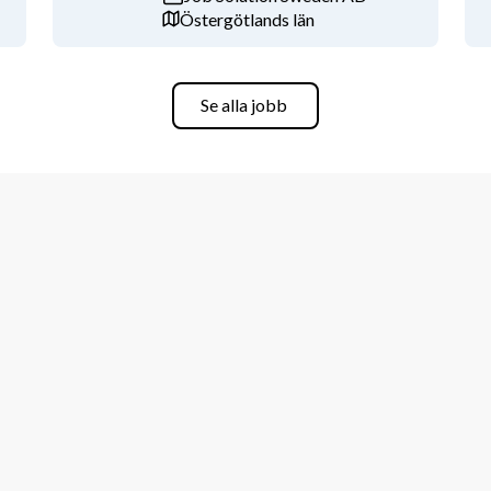
Östergötlands län
den, se samband, avgränsa och 
 ett klimat där vi lyssnar på varandra.
Se alla jobb
p eller annan relevant utbildning i 
et som vi bedömer som relevant för 
 ledande roller inom något av följande 
verksamhetsutveckling eller 
tslivserfarenhet inom 
uell och relevant erfarenhet från stora 