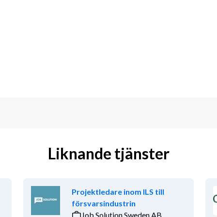
ationsutbyte och Brottsbekämpning. 
 inom Brottsbekämpning, ingå i IT-
och rapporterar till enhetschefen.
a 120 IT-medarbetare inom olika 
teverket behöver du vara lyhörd, tänka 
ståelse för rättssäkerhet och säkerhet 
icy
.
Liknande tjänster
ndvärde
Projektledare inom ILS till
från din förståelse för verksamhet och 
försvarsindustrin
Job Solution Sweden AB
från en god självinsikt