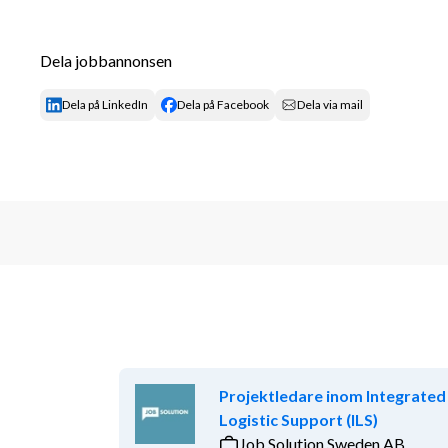
systemutveckling inom områdena Nationellt inform
Du kommer även agera som stöd till Business Owner
Dela jobbannonsen
utvecklingsenhet Brottsbekämpnings ledningsgrupp 
Din placeringsort är Göteborg. Kontoret har idag c
Dela på LinkedIn
Dela på Facebook
Dela via mail
områden.
Om dig
För att göra ett bra jobb och trivas hos oss på Skat
nytt och ta ansvar. I arbetet är gott omdöme och för
viktigt. Du ska också leva upp till vår 
medarbetarpol
I det här jobbet ska du:
ha förmåga att se helheten med fokus på ku
Projektledare inom Integrated
ha förmåga att skapa rätt förutsättningar uti
Logistic Support (ILS)
uppdrag
Job Solution Sweden AB
ha förmåga att agera medvetet i vardagen uti