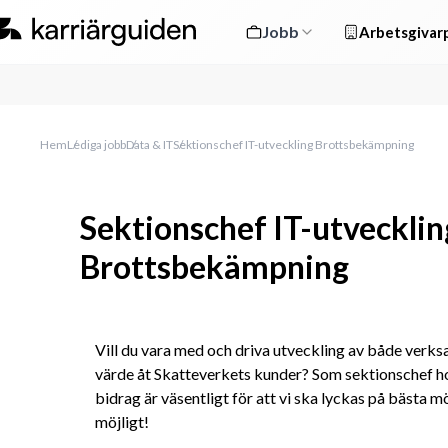
Jobb
Arbetsgivarp
Hem
Lediga jobb
Data & IT
Sektionschef IT-utveckling Brottsbekämpning
Sektionschef IT-utvecklin
Brottsbekämpning
Vill du vara med och driva utveckling av både verks
värde åt Skatteverkets kunder? Som sektionschef hos 
bidrag är väsentligt för att vi ska lyckas på bästa m
möjligt!