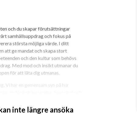
eten och du skapar förutsättningar 
årt samhällsuppdrag och fokus på 
era största möjliga värde. I ditt 
m att ge mandat och skapa stort 
beteenden och den kultur som behövs 
pdrag. Med mod och insikt utmanar du 
ppen för att låta dig utmanas.
ng. Vi har en gemensam syn på hur 
rämjar en förändringskultur. Som chef och 
åde verksamhet och ledarskap. Vi har 
s upp till två dagar i veckan utifrån 
 kan inte längre ansöka
tt du ska ha balans mellan arbete och 
 agila team med fokus på 