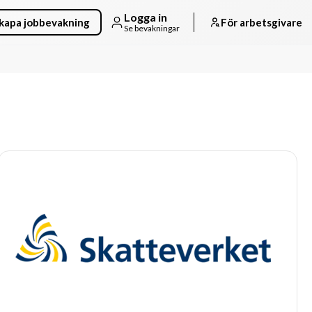
Logga in
kapa jobbevakning
För arbetsgivare
Se bevakningar