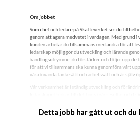
Om jobbet
Som chef och ledare på Skatteverket ser du till helh
genom att agera medvetet i vardagen. Med grund i v
kunden arbetar du tillsammans med andra för att lever
ledarskap möjliggör du utveckling och lärande geno
handlingsutrymme; du förstärker och följer upp de 
för att vi tillsammans ska kunna genomföra vårt up
våra invanda tankesätt och arbetssätt och är själv ö
Vår verksamhet är i ständig utveckling och förändri
ledarskapet bidrar till det, hur vi når resultat och f
ledare hos oss är du med och driver utveckling av b
flexibel arbetstid samt möjlighet att arbeta på distan
Detta jobb har gått ut och du
verksamhetens krav. Det är en självklarhet för oss a
fritid.
Vi söker nu en chef som vill leda en sektion med fem