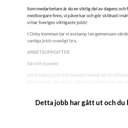
Som medarbetare är du en viktig del av dagens och fr
medborgare finns, vi påverkar och gör skillnad i männ
vi har Sveriges viktigaste jobb! 
I Osby kommun tar vi avstamp i en gemensam värdegr
vanliga jobb ovanligt bra.
ARBETSUPPGIFTER
Särskilt boende:
Att arbeta på särskilt boende innebär att du arbet
äldreboende: Bergfast, Solhem, Lindhem eller Rönneb
Spången!
Arbetsuppgifterna innebär att du arbetar i omvårdn
Detta jobb har gått ut och du
kommer arbeta självständigt och tillsammans med t
Undersköterskor, Sjuksköterska, Rehabpersonal oc
Arbetet är schemalagt och innefattar kvällar, helger