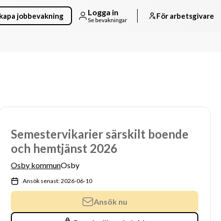
Logga in
kapa jobbevakning
För arbetsgivare
Se bevakningar
Semestervikarier särskilt boende
och hemtjänst 2026
Osby kommun
Osby
Ansök senast: 2026-06-10
Ansök nu