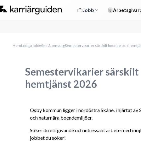
Jobb
Arbetsgivarp
Hem
Lediga jobb
Vård & omsorg
Semestervikarier särskilt boende och hemtjä
Semestervikarier särskil
hemtjänst 2026
Osby kommun ligger i nordöstra Skåne, i hjärtat a
och naturnära boendemiljöer. 
Söker du ett givande och intressant arbete med möjlig
jobbet du söker! 