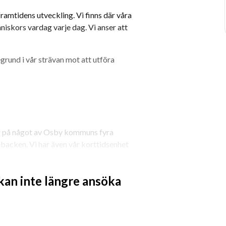
amtidens utveckling. Vi finns där våra 
iskors vardag varje dag. Vi anser att 
und i vår strävan mot att utföra 
ar på något av Osby kommuns fyra 
acken. Vi har även vår korttidsenhet 
adsarbete inom särskilt boende. Du 
 kan inte längre ansöka
eamet. Teamet består av 
h Enhetschef.
 och natt. Ange i din ansökan om du har 