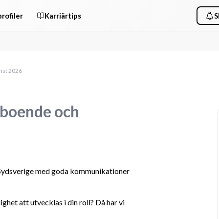
rofiler
Karriärtips
S
nst 2026
t boende och
v Sydsverige med goda kommunikationer 
het att utvecklas i din roll? Då har vi 