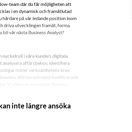
w-team där du får möjligheten att 
klas i en dynamisk och framåtlutad 
nu hårdare på vår ledande position inom 
h driva utvecklingen framåt, forma 
du bli vår nästa Business Analyst?
nyckelroll i våra kunders digitala 
analysera affärsbehov, identifiera 
ösningar möter verksamhetens krav. 
inaviens största och mest kvalificerade 
. Vi söker nu en erfaren Business 
rådgivning i våra teamleveranser.
 kan inte längre ansöka
a dessa till funktionella krav.
ntressenter för att säkerställa 