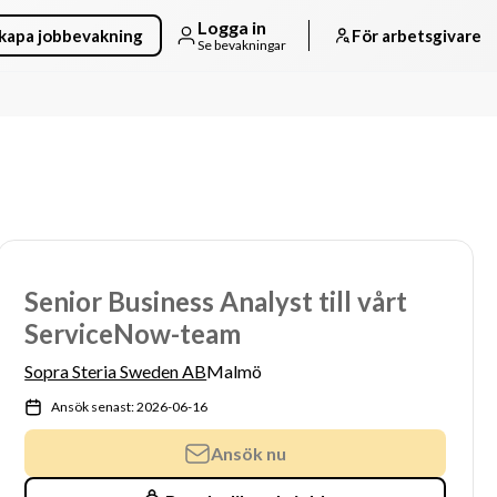
Logga in
kapa jobbevakning
För arbetsgivare
Se bevakningar
Senior Business Analyst till vårt
ServiceNow-team
Sopra Steria Sweden AB
Malmö
Ansök senast: 2026-06-16
Ansök nu