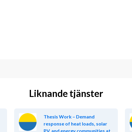
prioritera krav.
amt driva implementering av nya 
 av affärsprocesser.
ansprocess.
 och mer specifikt ServiceNow.
Liknande tjänster
erksamhetsutveckling.
.
både tekniska och affärsmässiga 
Thesis Work – Demand
response of heat loads, solar
PV, and energy communities at