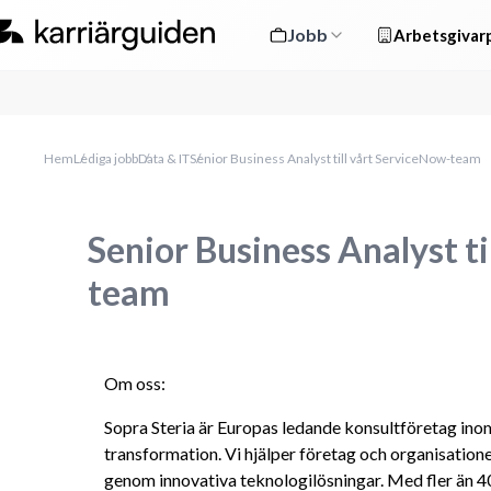
Jobb
Arbetsgivarp
Hem
Lediga jobb
Data & IT
Senior Business Analyst till vårt ServiceNow-team
Senior Business Analyst t
team
Om oss:
Sopra Steria är Europas ledande konsultföretag ino
transformation. Vi hjälper företag och organisatione
genom innovativa teknologilösningar. Med fler än 4