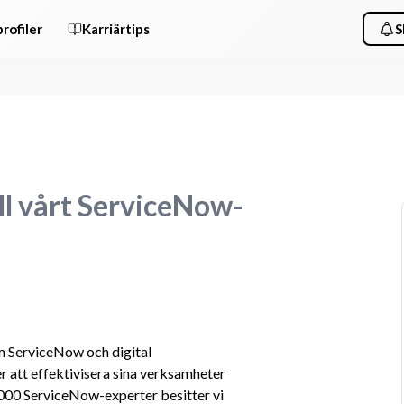
rofiler
Karriärtips
S
ill vårt ServiceNow-
m ServiceNow och digital 
r att effektivisera sina verksamheter 
000 ServiceNow-experter besitter vi 