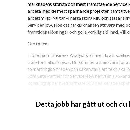
marknadens största och mest framstående ServiceNo
arbeta med de mest spännande projekten samt utvec
arbetsmiljö. Nu tar vi nästa stora kliv och satsar än
ServiceNow. Hos oss får du chansen att vara med oc
framtidens lösningar och göra verklig skillnad. Vill 
Om rollen:
I rollen som Business Analyst kommer du att spela en 
transformationsresor. Du kommer att ansvara för att 
förbättringsområden och säkerställa att tekniska l
Som Elite Partner för ServiceNow har vi en av Skand
konsultgrupper med närmare 500 dedikerade experter
Analyst som kan driva kravhantering och strategisk 
Dina huvudsakliga uppgifter:
Detta jobb har gått ut och du
- Identifiera och analysera affärsbehov samt omvandl
- Samarbeta med kunder, utvecklingsteam och andra i