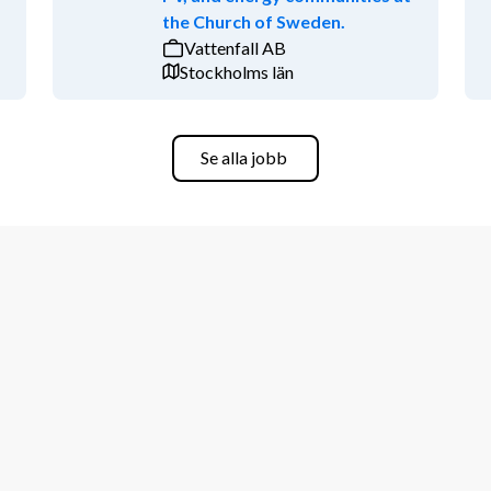
ller motsvarande.
the Church of Sweden.
Vattenfall AB
t.
Stockholms län
erviceNow-konsultbolag.
Se alla jobb
 den senaste tekniken.
dningar och mentorskap.
kor och förmåner.
Now – vi har den största och mest 
arka och sammansvetsade team 
där flera av våra erfarna ServiceNow-
a kunder. Vi drivs av innovation, 
vi nya standarder och skapar 
bästa? Då är Sopra Steria platsen för 