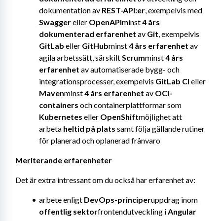
dokumentation av 
REST-API:er
, exempelvis med 
Swagger
 eller 
OpenAPI
minst 
4 års 
dokumenterad erfarenhet
 av 
Git
, exempelvis 
GitLab
 eller 
GitHub
minst 
4 års erfarenhet
 av 
agila arbetssätt, särskilt 
Scrum
minst 
4 års 
erfarenhet
 av automatiserade bygg- och 
integrationsprocesser, exempelvis 
GitLab CI
 eller 
Maven
minst 
4 års erfarenhet
 av 
OCI-
containers
 och containerplattformar som 
Kubernetes
 eller 
OpenShift
möjlighet att 
arbeta 
heltid på plats
 samt följa gällande rutiner 
för planerad och oplanerad frånvaro
Meriterande erfarenheter
Det är extra intressant om du också har erfarenhet av:
arbete enligt 
DevOps-principer
uppdrag inom 
offentlig sektor
frontendutveckling i 
Angular