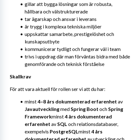
gillar att bygga lösningar som är robusta, 
hållbara och välstrukturerade
tar ägarskap och ansvar i leverans
är trygg i komplexa tekniska miljöer
uppskattar samarbete, prestigelöshet och 
kunskapsutbyte
kommunicerar tydligt och fungerar väl i team
trivs i uppdrag där man förväntas bidra med både 
genomförande och teknisk förståelse
Skallkrav
För att vara aktuell för rollen ser vi att du har:
minst 
4–8 års dokumenterad erfarenhet
 av 
Javautveckling
 med 
Spring Boot
 och 
Spring 
Framework
minst 
4 års dokumenterad 
erfarenhet
 av 
SQL
 och relationsdatabaser, 
exempelvis 
PostgreSQL
minst 
4 års 
dokumenterad erfarenhet
 av utveckling och 