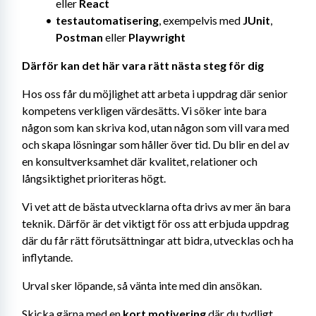
eller 
React
testautomatisering
, exempelvis med 
JUnit
, 
Postman
 eller 
Playwright
Därför kan det här vara rätt nästa steg för dig
Hos oss får du möjlighet att arbeta i uppdrag där senior 
kompetens verkligen värdesätts. Vi söker inte bara 
någon som kan skriva kod, utan någon som vill vara med 
och skapa lösningar som håller över tid. Du blir en del av 
en konsultverksamhet där kvalitet, relationer och 
långsiktighet prioriteras högt.
Vi vet att de bästa utvecklarna ofta drivs av mer än bara 
teknik. Därför är det viktigt för oss att erbjuda uppdrag 
där du får rätt förutsättningar att bidra, utvecklas och ha 
inflytande.
Urval sker löpande, så vänta inte med din ansökan.
Skicka gärna med en 
kort motivering
 där du tydligt 