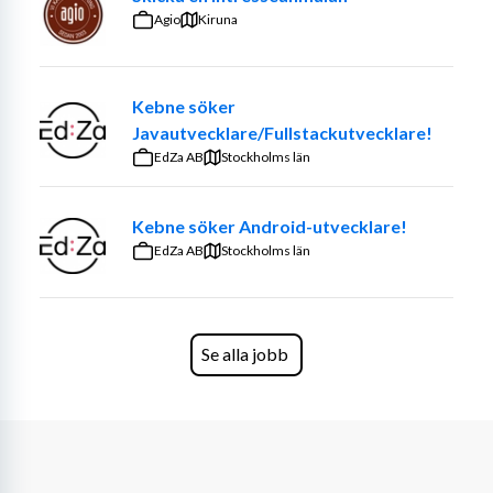
Agio
Kiruna
Kebne söker
Javautvecklare/Fullstackutvecklare!
EdZa AB
Stockholms län
Kebne söker Android-utvecklare!
EdZa AB
Stockholms län
Se alla jobb