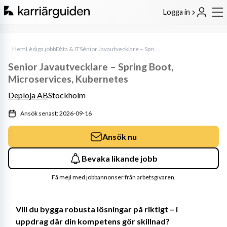
Logga in
Hem
Lediga jobb
Data & IT
Senior Javautvecklare – Spring Boot, Microservices, Kubernetes
Senior Javautvecklare – Spring Boot,
Microservices, Kubernetes
Deploja AB
Stockholm
Ansök senast: 2026-09-16
Ansök nu
Bevaka likande jobb
Få mejl med jobbannonser från arbetsgivaren.
Vill du bygga robusta lösningar på riktigt – i 
uppdrag där din kompetens gör skillnad?