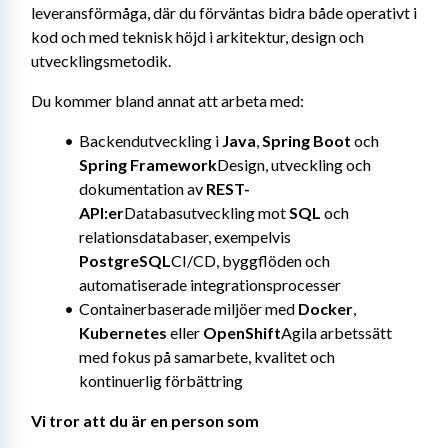
leveransförmåga, där du förväntas bidra både operativt i 
kod och med teknisk höjd i arkitektur, design och 
utvecklingsmetodik.
Du kommer bland annat att arbeta med:
Backendutveckling i 
Java
, 
Spring Boot
 och 
Spring Framework
Design, utveckling och 
dokumentation av 
REST-
API:er
Databasutveckling mot 
SQL
 och 
relationsdatabaser, exempelvis 
PostgreSQL
CI/CD, byggflöden och 
automatiserade integrationsprocesser
Containerbaserade miljöer med 
Docker
, 
Kubernetes
 eller 
OpenShift
Agila arbetssätt 
med fokus på samarbete, kvalitet och 
kontinuerlig förbättring
Vi tror att du är en person som