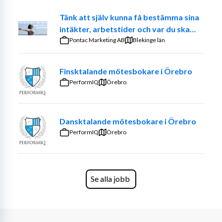
Tänk att själv kunna få bestämma sina
intäkter, arbetstider och var du ska
jobba. – Prova på att vara din egen
Pontac Marketing AB
Blekinge län
chef
Finsktalande mötesbokare i Örebro
PerformIQ
Örebro
Dansktalande mötesbokare i Örebro
PerformIQ
Örebro
Se alla jobb