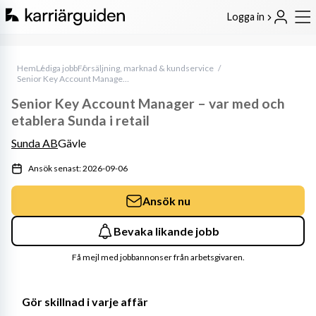
Logga in
Hem
Lediga jobb
Försäljning, marknad & kundservice
Senior Key Account Manager – var med och etablera Sunda i retail
Senior Key Account Manager – var med och
etablera Sunda i retail
Sunda AB
Gävle
Ansök senast: 2026-09-06
Ansök nu
Bevaka likande jobb
Få mejl med jobbannonser från arbetsgivaren.
Gör skillnad i varje affär