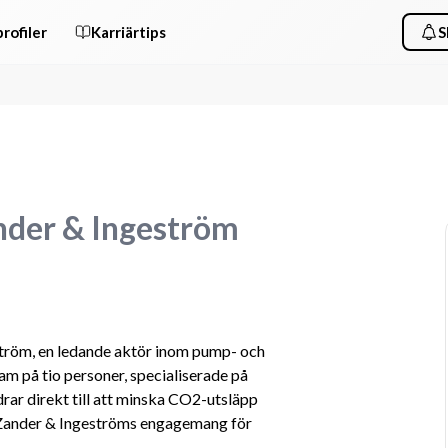
rofiler
Karriärtips
S
ander & Ingeström
ström, en ledande aktör inom pump- och 
am på tio personer, specialiserade på 
rar direkt till att minska CO2-utsläpp 
v Zander & Ingeströms engagemang för 