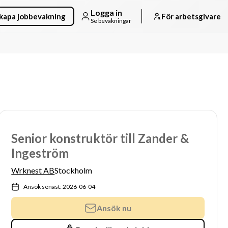
Logga in
kapa jobbevakning
För arbetsgivare
Se bevakningar
Senior konstruktör till Zander &
Ingeström
Wrknest AB
Stockholm
Ansök senast: 2026-06-04
Ansök nu