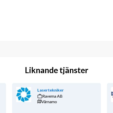
ng av produkter.
ertfasen.
lprojekt samt rapportera till 
rätt person.
ädesvis inom tillverkande industri.
t av arbete med svetsade 
 en öppen arbetsmiljö.
Liknande tjänster
Lasertekniker
Ravema AB
Värnamo