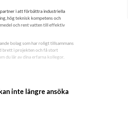
rtner i att förbättra industriella 
ing, hög teknisk kompetens och 
emedel och rent vatten till effektiv 
äxande bolag som har roligt tillsammans 
 brett i projekten och få stort 
m du lär av dina erfarna kollegor.
ns med ditt team som jobbar med 
 lösning mot kund, men rent konkret 
 kan inte längre ansöka
truktioner för pannor inom fjärrvärme 
vandla prototyper till funktionella 