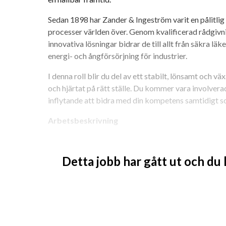
Sedan 1898 har Zander & Ingeström varit en pålitlig pa
processer världen över. Genom kvalificerad rådgivn
innovativa lösningar bidrar de till allt från säkra läk
energi- och ångförsörjning för industrier.
I denna roll blir du del av ett stabilt, lönsamt och v
och hjärtat på rätt ställe. Du kommer vara involverad
inflytande att bidra med din kompetens samtidigt so
Arbetsbeskrivning
Detta är en bred konstruktörsroll där du tillsamma
pannor tillsammans kommer arbeta för bästa möjliga
Detta jobb har gått ut och du
kommer ditt arbete bland annat att innefatta:
Utveckling och anpassning i Inventor av kons
och industrin.
Nära samarbete med produktchefen för att om
lösningar.