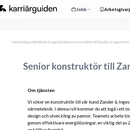
Jobb
Arbetsgivarp
Hem
Lediga jobb
Teknik & ingenjör
Senior konstruktör till Zander & Ingeström
Senior konstruktör till Z
Om tjänsten
Vi söker en konstruktör till vår kund Zander & Inge
värmeteknik. I denna roll kommer du att ingå i ett te
design och utveckling av pannor. Teamets arbete bid
genom effektivare energilösningar, en viktig del a
en hållbar framtid.