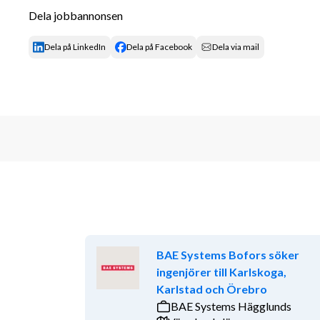
Bidrag till standardisering av samt förbättri
Dela jobbannonsen
Ta fram underlag till försäljningsteamet i off
Delta i kundprojekt och driva konstruktionsde
Dela på LinkedIn
Dela på Facebook
Dela via mail
huvudprojektledare
I framtiden växa in i en Teamledande roll för 
Vi söker en person som:
Har lång erfarenhet inom konstruktion, företr
Har goda kunskaper i mekanik och erfarenhe
konstruktioner, stål och plåt.
Är kommunikativ, initiativtagande och trivs i
Övrig information 
Start: Enligt överenskommelse
BAE Systems Bofors söker
ingenjörer till Karlskoga,
Plats: Täby
Karlstad och Örebro
Omfattning: Heltid
BAE Systems Hägglunds