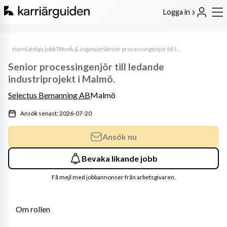
Logga in
Hem
Lediga jobb
Teknik & ingenjör
Senior processingenjör till ledande industriprojekt i Malmö.
Senior processingenjör till ledande
industriprojekt i Malmö.
Selectus Bemanning AB
Malmö
Ansök senast: 2026-07-20
Ansök nu
Bevaka likande jobb
Få mejl med jobbannonser från arbetsgivaren.
Om rollen