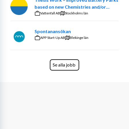
skriva processbeskrivning.
based on new Chemistries and/or
Ta fram P&ID, processbeskrivningar, komponentlistor 
optimized ancillary systems
Vattenfall AB
Stockholms län
och 2D-layouter i AutoCAD
Spontanansökan
Medverka i förstudier, offertarbete och 
APP Start-Up AB
projektleveranser
Blekinge län
Vara teknisk kontaktperson mot leverantörer och 
entreprenörer
Se alla jobb
Delta i riskanalyser såsom HAZOP och 
projektriskanalyser
Samverka med instrument, automation, el, rör och 
validering
Kvalifikationer
Minst 5 års erfarenhet inom processindustri (energi, 
kemi, livsmedel eller läkemedel)