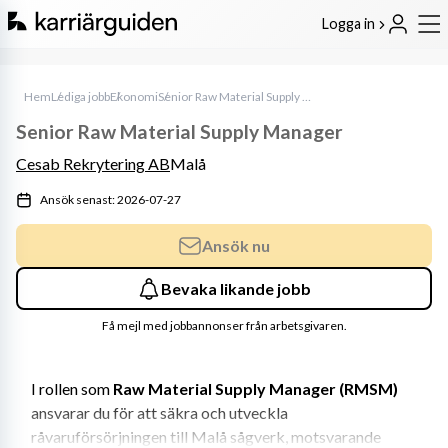
Logga in
Hem
Lediga jobb
Ekonomi
Senior Raw Material Supply Manager
Senior Raw Material Supply Manager
Cesab Rekrytering AB
Malå
Ansök senast: 2026-07-27
Ansök nu
Bevaka likande jobb
Få mejl med jobbannonser från arbetsgivaren.
I rollen som 
Raw Material Supply Manager (RMSM)
ansvarar du för att säkra och utveckla 
råvaruförsörjningen till Malå sågverk, motsvarande 