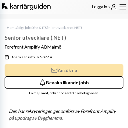
Logga in
Hem
Lediga jobb
Data & IT
Senior utvecklare (.NET)
Senior utvecklare (.NET)
Forefront Amplify AB
Malmö
Ansök senast: 2026-09-14
Ansök nu
Bevaka likande jobb
Få mejl med jobbannonser från arbetsgivaren.
Den här rekryteringen genomförs av Forefront Amplify 
på uppdrag av Bygghemma.