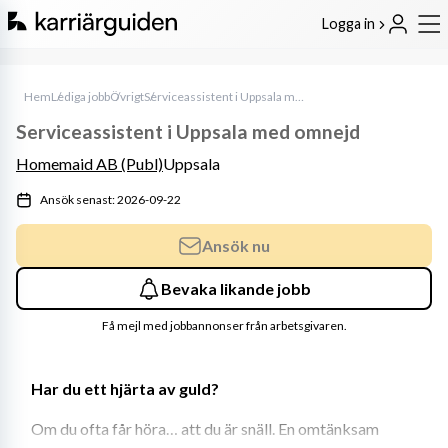
Logga in
Hem
Lediga jobb
Övrigt
Serviceassistent i Uppsala med omnejd
Serviceassistent i Uppsala med omnejd
Homemaid AB (Publ)
Uppsala
Ansök senast: 2026-09-22
Ansök nu
Bevaka likande jobb
Få mejl med jobbannonser från arbetsgivaren.
Har du ett hjärta av guld?
Om du ofta får höra… att du är snäll. En omtänksam 