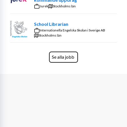
Byta lakan och renbädda säng
Jurek
Stockholms län
Piffa och ge kunden det där lilla extra
… med mera, som du får lära dig här hos oss.
School Librarian
Internationella Engelska Skolan i Sverige AB
Vi söker dig 
… som tycker om att arbeta självständigt, 
Stockholms län
men som också är en lagspelare då du ibland arbetar 
tillsammans med andra i teamet. Du har en stark känsla 
för kvalitet och ett driv att göra kunden nöjd och glad. 
Se alla jobb
Att vara punktlig och noggrann är självklart för dig. Du 
är engagerad och positiv, och precis som vi anser du att 
städning är ett hantverk som blir bäst när det sköts av 
oss proffs.
Krav för anställning: 
Du förstår och pratar grundläggande svenska 
eller engelska
Har körkort och tillgång till egen bil
Kan arbeta flexibla arbetstider mellan klockan 7 