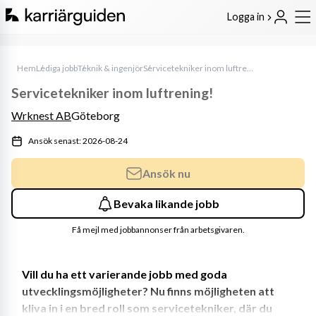
Logga in
Hem
Lediga jobb
Teknik & ingenjör
Servicetekniker inom luftrening!
Servicetekniker inom luftrening!
Wrknest AB
Göteborg
Ansök senast: 2026-08-24
Ansök nu
Bevaka likande jobb
Få mejl med jobbannonser från arbetsgivaren.
Vill du ha ett varierande jobb med goda 
utvecklingsmöjligheter? Nu finns möjligheten att 
kliva in i en bred roll som servicetekniker, där du 