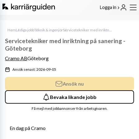
Logga in
Hem
Lediga jobb
Teknik & ingenjör
Servicetekniker med inriktning på sanering - Göteborg
Servicetekniker med inriktning på sanering -
Göteborg
Cramo AB
Göteborg
Ansök senast: 2026-09-05
Ansök nu
Bevaka likande jobb
Få mejl med jobbannonser från arbetsgivaren.
En dag på Cramo