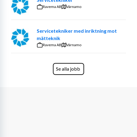
och anläggningsmaskiner. Du ansvarar själv för 
Ravema AB
Värnamo
dokumentation och uppföljning av dina serviceärenden 
för att säkerställa att vi kan leverera högsta kvalitet på 
våra maskiner. 
Servicetekniker med inriktning mot
mätteknik
På Cramo strävar vi efter att alltid ligga i framkant med 
Ravema AB
samhällsutvecklingen. Vi bidrar inte bara till våra 
Värnamo
kunders framgång utan till samhället i stort. Nyckeln till 
vår framgång är våra fantastiska medarbetare som har 
en positiv ”allt är möjligt”-attityd. För oss är det viktigt 
Se alla jobb
att arbeta för en mer inkluderande arbetsplats där alla 
våra medarbetare får möjlighet att uppnå sitt fulla 
potential. Cramo erbjuder goda utvecklingsmöjligheter 
och anställnings- och personalförmåner. Dessutom 
värnar vi om våra medarbetares hälsa och välmående, 
och erbjuder en arbetsmiljö, där alla ska trivas och känna 
sig uppskattade.  
Kollektivavtal: SVEMEK (IF Metall och 