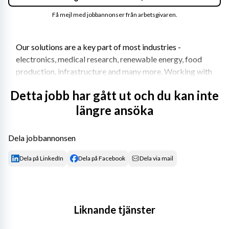
Få mejl med jobbannonser från arbetsgivaren.
Our solutions are a key part of most industries - 
electronics, medical research, renewable energy, food 
production, infrastructure and many more. Working with 
us means working with the latest technologies and 
Detta jobb har gått ut och du kan inte
groundbreaking, sustainable innovations.
längre ansöka
Join us on our journey for a better tomorrow.
Dela jobbannonsen
Är du serviceinriktad och har kunden i fokus? Är du 
Dela på LinkedIn
Dela på Facebook
Dela via mail
dessutom tekniskt intresserad och trivs med ett 
varierande arbete? Då kan du vara den vi söker för rollen 
som Servicetekniker i Örnsköldsvik med omnejd. 
Arbetsuppgifterna består av förebyggande underhåll av 
Liknande tjänster
tryckluftskompressorer, akuta reparationer och 