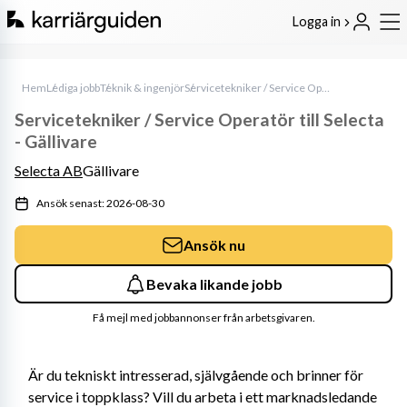
Logga in
Hem
Lediga jobb
Teknik & ingenjör
Servicetekniker / Service Operatör till Selecta - Gällivare
Servicetekniker / Service Operatör till Selecta
- Gällivare
Selecta AB
Gällivare
Ansök senast: 2026-08-30
Ansök nu
Bevaka likande jobb
Få mejl med jobbannonser från arbetsgivaren.
Är du tekniskt intresserad, självgående och brinner för 
service i toppklass? Vill du arbeta i ett marknadsledande 