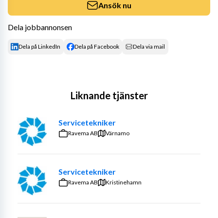
Ansök nu
Dela jobbannonsen
Dela på LinkedIn
Dela på Facebook
Dela via mail
Liknande tjänster
Servicetekniker
Ravema AB
Värnamo
Servicetekniker
Ravema AB
Kristinehamn