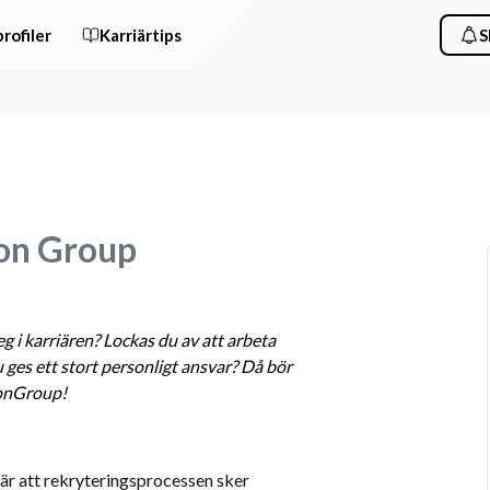
rofiler
Karriärtips
S
ton Group
 i karriären? Lockas du av att arbeta 
 ges ett stort personligt ansvar? Då bör 
tonGroup!
bär att rekryteringsprocessen sker 