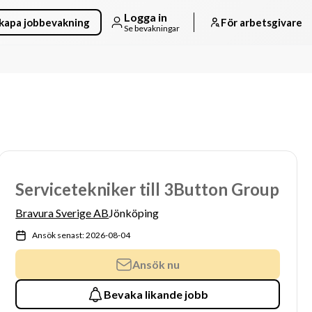
Logga in
kapa jobbevakning
För arbetsgivare
Se bevakningar
Servicetekniker till 3Button Group
Bravura Sverige AB
Jönköping
Ansök senast: 2026-08-04
Ansök nu
Bevaka likande jobb