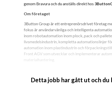
genom Bravura och du anställs direkt hos 
3Button
Om företaget
3Button Group är ett entreprenörsdrivet företag me
fokus är användarvänliga och intelligenta automation
inom robotautomation inom plock, pack och palleter
livsmedelsindustrin, kompletta automationslinjer för
automation inom plastindustrin och förpackningstill
Front AGV som utvecklar och implementerar automat
materialhantering.
3Button Group präglas av bra sammanhållning, korta
alla har möjlighet att påverka. Som en del av ett min
Detta jobb har gått ut och du
det inga toppstyrda strukturer utan de arbetar nära 
påverka och bidra.
Läs mer om dem här och följ gärna dem på Linkedin 
Arbetsuppgifter