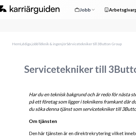
Jobb
Arbetsgivarp
Hem
Lediga jobb
Teknik & ingenjör
Servicetekniker till 3Button Group
Servicetekniker till 3But
Har du en teknisk bakgrund och är redo för nästa steg
på ett företag som ligger i teknikens framkant där du
du söka denna tjänst som servicetekniker till 3But
Om tjänsten
Den här tjänsten är en direktrekrytering vilket inne