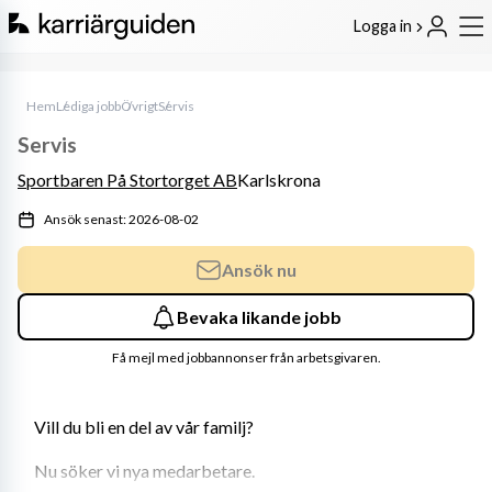
Logga in
Hem
Lediga jobb
Övrigt
Servis
Servis
Sportbaren På Stortorget AB
Karlskrona
Ansök senast: 2026-08-02
Ansök nu
Bevaka likande jobb
Få mejl med jobbannonser från arbetsgivaren.
Vill du bli en del av vår familj?
Nu söker vi nya medarbetare.