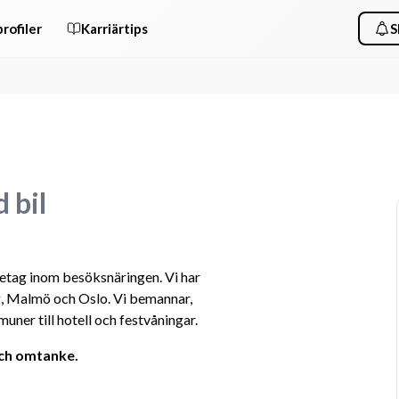
rofiler
Karriärtips
S
 bil
tag inom besöksnäringen. Vi har 
g, Malmö och Oslo. Vi bemannar, 
uner till hotell och festvåningar.
 och omtanke.