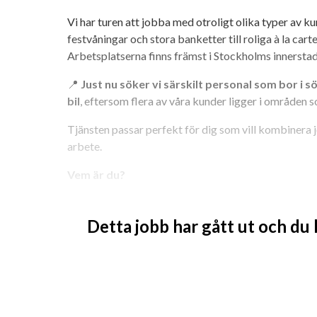
Vi har turen att jobba med otroligt olika typer av ku
festvåningar och stora banketter till roliga à la cart
Arbetsplatserna finns främst i Stockholms innerstad
📍 
Just nu söker vi särskilt personal som bor i sö
bil
, eftersom flera av våra kunder ligger i områden s
Tjänsten passar perfekt för dig som vill kombinera j
arbete.
Vem är du?
Tycker du om att utvecklas, arbeta i olika miljöer oc
söker dig som har erfarenhet från servering och/eller 
Detta jobb har gått ut och du
bekväm med att duka och duka av bord. Erfarenhet av
mycket meriterande men inget krav. Du har yrkesstol
professionell och personlig.
Varför jobba hos RA Hospitality?