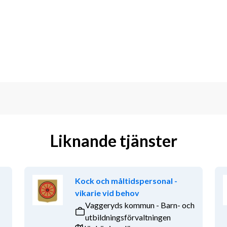
bestämma hur mycket eller lite du vill 
r – då är vi rätt för dig!
gskort och hotellrabatter i hela Norden.
a nivåer, bland annat i samarbete med 
tning. Dessutom får du en 
Liknande tjänster
a arbetstider.
Kock och måltidspersonal -
sättningar. Vi är öppna för att anpassa 
vikarie vid behov
Vaggeryds kommun - Barn- och
utbildningsförvaltningen