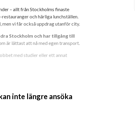
nder – allt från Stockholms finaste 
e-restauranger och härliga lunchställen. 
, men vi får också uppdrag utanför city.
dra Stockholm och har tillgång till 
om är lättast att nå med egen transport.
obbet med studier eller ett annat 
h kliva utanför din comfort zone? Vi 
event. Du kan bära tre tallrikar och är 
 kan inte längre ansöka
 fatservering/Silver service är 
thet och en attityd som är både 