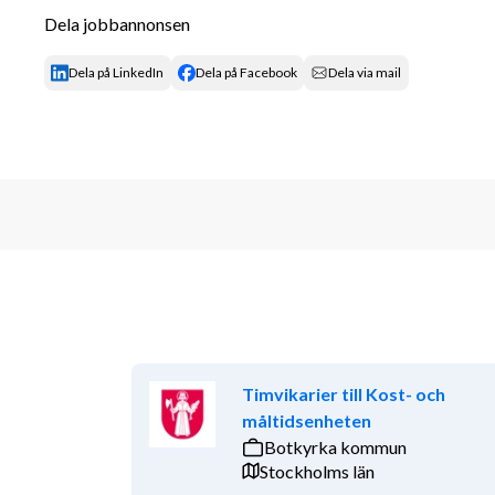
Om du gillar att arbeta på olika arbetsplatser, själv 
Dela jobbannonsen
jobba och utveckla din servicekompetens genom kurse
Dela på LinkedIn
Dela på Facebook
Dela via mail
✨ Vi erbjuder alla våra anställda rabatterade tränin
🎓 
Utbildning
Flera gånger per år anordnar vi utbildningar på olik
Restaurangakademien.
💙 
Trygga villkor med kollektivavtal
Hos oss ingår försäkring, pension och semesterersät
konkurrenskraftig lön samt OB-tillägg för obekväm
Öppen för alla
Timvikarier till Kost- och
Vi fokuserar på din kompetens, inte dina övriga förut
måltidsenheten
rollen eller arbetsplatsen efter dina behov.
Botkyrka kommun
Stockholms län