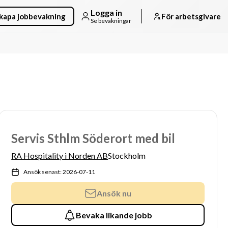
Logga in
kapa jobbevakning
För arbetsgivare
Se bevakningar
Servis Sthlm Söderort med bil
RA Hospitality i Norden AB
Stockholm
Ansök senast: 2026-07-11
Ansök nu
Bevaka likande jobb