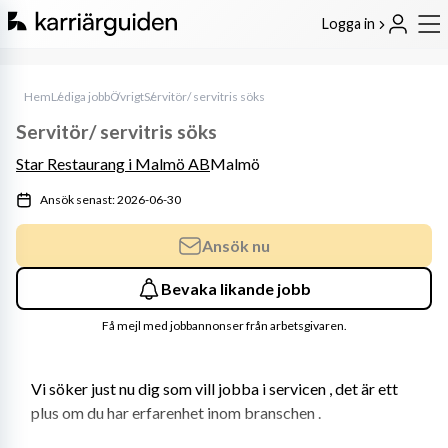
Logga in
Hem
Lediga jobb
Övrigt
Servitör/ servitris söks
Servitör/ servitris söks
Star Restaurang i Malmö AB
Malmö
Ansök senast: 2026-06-30
Ansök nu
Bevaka likande jobb
Få mejl med jobbannonser från arbetsgivaren.
Vi söker just nu dig som vill jobba i servicen , det är ett 
plus om du har erfarenhet inom branschen .