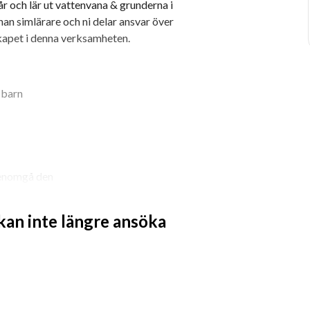
 och lär ut vattenvana & grunderna i 
an simlärare och ni delar ansvar över 
skapet i denna verksamheten.
 barn
 genomgå den
ed rätt person så står vi för 
 kan inte längre ansöka
illnad