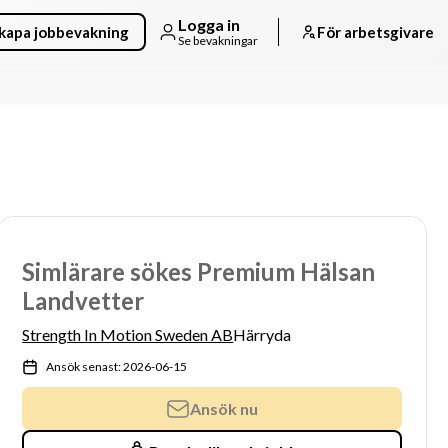
Logga in
kapa jobbevakning
För arbetsgivare
Se bevakningar
Simlärare sökes Premium Hälsan
Landvetter
Strength In Motion Sweden AB
Härryda
Ansök senast: 2026-06-15
Ansök nu