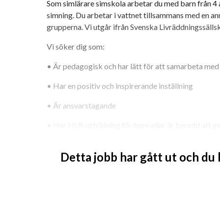
Som simlärare simskola arbetar du med barn från 4 år
simning. Du arbetar i vattnet tillsammans med en ann
grupperna. Vi utgår ifrån Svenska Livräddningssäll
Vi söker dig som:
•⁠ ⁠Är pedagogisk och har lätt för att samarbeta med
•⁠ ⁠Har en positiv och inspirerande inställning
•⁠ ⁠Är ansvarstagande
•⁠ ⁠Har HLR-utbildning för barn eller är beredd att
• Meriterande om du har en simlärarutbildning, men m
Detta jobb har gått ut och du
utbildningen
Vi erbjuder:
•⁠ ⁠En rolig och meningsfull jobb där du gör verklig sk
•⁠ ⁠Möjlighet att påverka och utveckla verksamheten