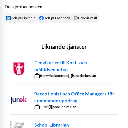
Dela jobbannonsen
Dela på LinkedIn
Dela på Facebook
Dela via mail
Liknande tjänster
Timvikarier till Kost- och
måltidsenheten
Botkyrka kommun
Stockholms län
Receptionist och Office Managers för
kommande uppdrag
Jurek
Stockholms län
School Librarian