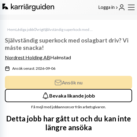
Logga in
Hem
Lediga jobb
Övrigt
Självständig superkock med oslagbart driv? Vi måste snacka!
Självständig superkock med oslagbart driv? Vi
måste snacka!
Nordrest Holding AB
Halmstad
Ansök senast: 2026-09-06
Ansök nu
Bevaka likande jobb
Få mejl med jobbannonser från arbetsgivaren.
Detta jobb har gått ut och du kan inte
längre ansöka