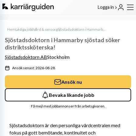
Logga in
Hem
Lediga jobb
Vård & omsorg
Sjöstadsdoktorn i Hammarby sjöstad söker distriktssköterska!
Sjöstadsdoktorn i Hammarby sjöstad söker
distriktssköterska!
Sjöstadsdoktorn AB
Stockholm
Ansök senast: 2026-08-28
Ansök nu
Bevaka likande jobb
Få mejl med jobbannonser från arbetsgivaren.
Sjöstadsdoktorn är den personliga vårdcentralen med 
fokus på gott bemötande, kontinuitet och 