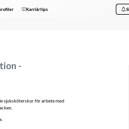
rofiler
Karriärtips
S
n
tion -
e sjuksköterskor för arbete med 
backen.
a.