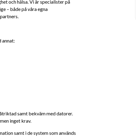
t och hälsa. Vi är specialister på 
ige – både på våra egna 
partners.
d annat:
utåtriktad samt bekväm med datorer. 
men inget krav.
ination samt i de system som används 