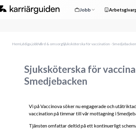
Jobb
Arbetsgivarp
Hem
Lediga jobb
Vård & omsorg
Sjuksköterska för vaccination - Smedjebacke
Sjuksköterska för vaccina
Smedjebacken
Vi på Vaccinova söker nu engagerade och utåtriktad
vaccination på timmar till vår mottagning i Smedje
Tjänsten omfattar deltid på ett kontinuerligt schem