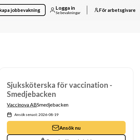
Logga in
kapa jobbevakning
För arbetsgivare
Se bevakningar
Sjuksköterska för vaccination -
Smedjebacken
Vaccinova AB
Smedjebacken
Ansök senast: 2026-08-19
Ansök nu