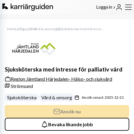
Logga in
Hem
Lediga jobb
Vård & omsorg
Sjuksköterska med intresse för palliativ vård
Sjuksköterska med intresse för palliativ vård
Region Jämtland Härjedalen- Hälso- och sjukvård
Strömsund
Sjuksköterska
Vård & omsorg
Ansök senast: 2025-12-21
Ansök nu
Bevaka likande jobb