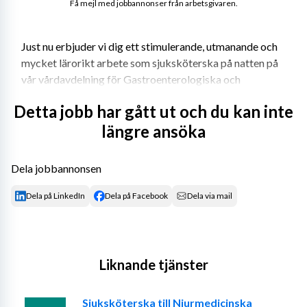
Få mejl med jobbannonser från arbetsgivaren.
Just nu erbjuder vi dig ett stimulerande, utmanande och 
mycket lärorikt arbete som sjuksköterska på natten på 
vår vårdavdelning för Gastroenterologiska och 
Hepatologiska patienter. Vi är en stabil arbetsgrupp, 
Detta jobb har gått ut och du kan inte
med en bra mix av erfarna kollegor och nyexaminerade 
längre ansöka
sjuksköterskor. Kom och jobba med oss!
Dela jobbannonsen
Vårt anställningserbjudande
Dela på LinkedIn
Dela på Facebook
Dela via mail
Liknande tjänster
Avdelning 92 är en del av Danderyds sjukhus 
verksamhetsområde för Medicinsk Specialistvård med 
inriktning mot den Gastroenterologiska och 
Sjuksköterska till Njurmedicinska