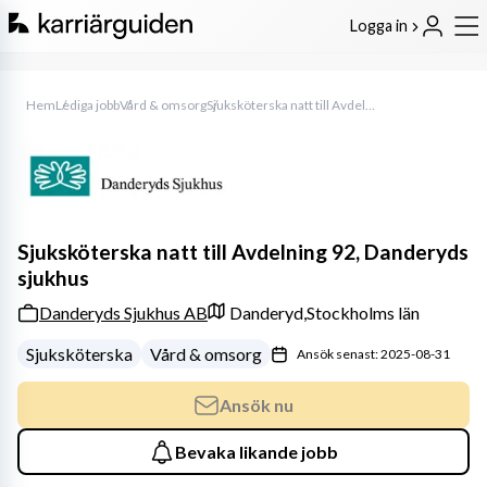
Logga in
Hem
Lediga jobb
Vård & omsorg
Sjuksköterska natt till Avdelning 92, Danderyds sjukhus
Sjuksköterska natt till Avdelning 92, Danderyds
sjukhus
Danderyds Sjukhus AB
Danderyd,
Stockholms län
Sjuksköterska
Vård & omsorg
Ansök senast: 2025-08-31
Ansök nu
Bevaka likande jobb