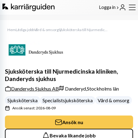
Logga in
Hem
Lediga jobb
Vård & omsorg
Sjuksköterska till Njurmedicinska kliniken, Danderyds sjukhus
Sjuksköterska till Njurmedicinska kliniken,
Danderyds sjukhus
Danderyds Sjukhus AB
Danderyd,
Stockholms län
Sjuksköterska
Specialistsjuksköterska
Vård & omsorg
Ansök senast: 2026-08-09
Ansök nu
Bevaka likande jobb