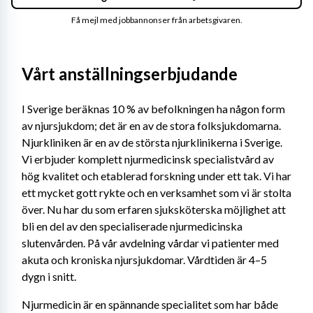
Få mejl med jobbannonser från arbetsgivaren.
Vårt anställningserbjudande
I Sverige beräknas 10 % av befolkningen ha någon form 
av njursjukdom; det är en av de stora folksjukdomarna. 
Njurkliniken är en av de största njurklinikerna i Sverige. 
Vi erbjuder komplett njurmedicinsk specialistvård av 
hög kvalitet och etablerad forskning under ett tak. Vi har 
ett mycket gott rykte och en verksamhet som vi är stolta 
över. Nu har du som erfaren sjuksköterska möjlighet att 
bli en del av den specialiserade njurmedicinska 
slutenvården. På vår avdelning vårdar vi patienter med 
akuta och kroniska njursjukdomar. Vårdtiden är 4–5 
dygn i snitt.
Njurmedicin är en spännande specialitet som har både 