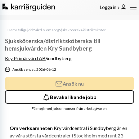
Logga in
Hem
Lediga jobb
Vård & omsorg
Sjuksköterska/distriktsköterska till hemsjukvården Kry Sundbyberg
Sjuksköterska/distriktsköterska till
hemsjukvården Kry Sundbyberg
Kry Primärvård AB
Sundbyberg
Ansök senast: 2026-06-12
Ansök nu
Bevaka likande jobb
Få mejl med jobbannonser från arbetsgivaren.
Om verksamheten 
Kry vårdcentral i Sundbyberg är en 
av våra största vårdcentraler i Stockholm med runt 23 