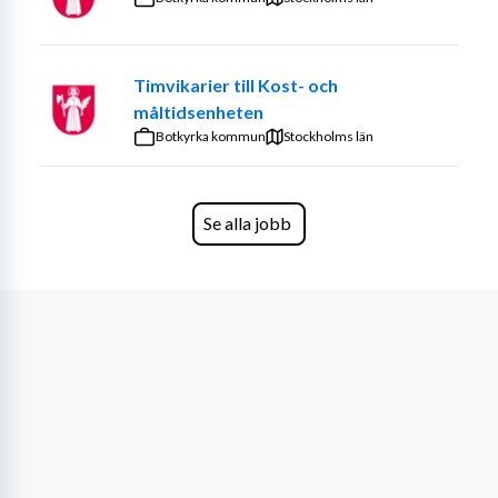
Vi är ett välmående företag med stabil ekonomi, något 
som vi tycker är viktigt att nämna för din trygghet. Vi är 
även stolta över att kunna berätta att våra konsultchefer 
Timvikarier till Kost- och
har varit på bolaget länge, i snitt 8 år, och besitter 
måltidsenheten
därmed stor kompetens av bemanning.
Botkyrka kommun
Stockholms län
Vi ser fram emot din ansökan!
Se alla jobb