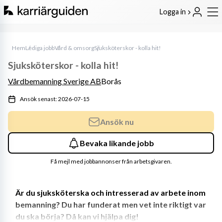
Logga in
Hem
Lediga jobb
Vård & omsorg
Sjuksköterskor - kolla hit!
Sjuksköterskor - kolla hit!
Vårdbemanning Sverige AB
Borås
Ansök senast: 2026-07-15
Ansök nu
Bevaka likande jobb
Få mejl med jobbannonser från arbetsgivaren.
Är du sjuksköterska och intresserad av arbete inom 
bemanning? Du har funderat men vet inte riktigt var 
du ska börja? Då kan vi hjälpa dig!