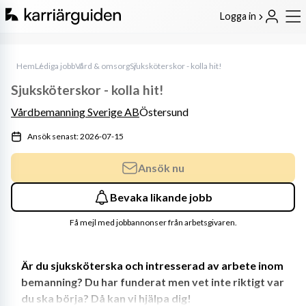
Logga in
Hem
Lediga jobb
Vård & omsorg
Sjuksköterskor - kolla hit!
Sjuksköterskor - kolla hit!
Vårdbemanning Sverige AB
Östersund
Ansök senast: 2026-07-15
Ansök nu
Bevaka likande jobb
Få mejl med jobbannonser från arbetsgivaren.
Är du sjuksköterska och intresserad av arbete inom 
bemanning? Du har funderat men vet inte riktigt var 
du ska börja? Då kan vi hjälpa dig!