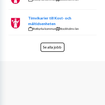
Vi är ett välmående företag med stabil ekonomi, något 
som vi tycker är viktigt att nämna för din trygghet. Vi är 
även stolta över att kunna berätta att våra konsultchefer 
Timvikarier till Kost- och
har varit på bolaget länge, i snitt 8 år, och besitter 
måltidsenheten
därmed stor kompetens av bemanning.
Botkyrka kommun
Stockholms län
Vi ser fram emot din ansökan!
Se alla jobb