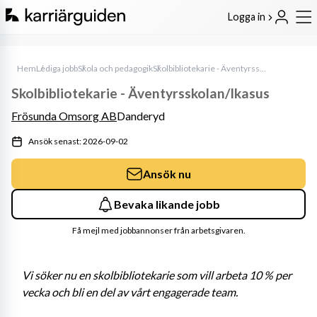
Logga in
Hem
Lediga jobb
Skola och pedagogik
Skolbibliotekarie - Äventyrsskolan/Ikasus
Skolbibliotekarie - Äventyrsskolan/Ikasus
Frösunda Omsorg AB
Danderyd
Ansök senast: 2026-09-02
Ansök nu
Bevaka likande jobb
Få mejl med jobbannonser från arbetsgivaren.
Vi söker nu en skolbibliotekarie som vill arbeta 10 % per 
vecka och bli en del av vårt engagerade team.