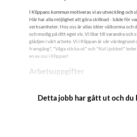
I Klippans kommun motiveras vi av utveckling och sikt
Här har alla möjlighet att göra skillnad - både för var
verksamheter. Hos oss är allas idéer välkomna och det
och modig på ditt eget vis. Vi litar till varandra och s
glädjen i vårt arbete. Vi i Klippan är vår värdegrund 
framgång", "Våga sticka ut" och "Kul i jobbet" leder o
en av oss i Klippan!
Arbetsuppgifter
I rollen ingår att arbeta med förebyggande, hälsofr
organisations-, grupp- och individnivå, att arbeta m
Detta jobb har gått ut och du
pedagogisk personal, att ta elev- och föräldrakontakt
till andra vårdinstanser, att arbeta med psykologis
att ge krisstöd i akuta ärenden. En viktig del av uppd
förebyggande och hälsofrämjande arbetet för att stöd
Skolpsykologen har Elevhälsochefen som närmsta che