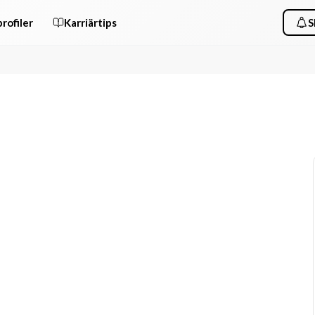
rofiler
Karriärtips
S