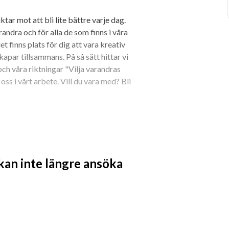
ar mot att bli lite bättre varje dag. 
andra och för alla de som finns i våra 
 finns plats för dig att vara kreativ 
kapar tillsammans. På så sätt hittar vi 
och våra riktningar "Vilja varandras 
ss i vårt arbete. Vill du vara med? Bli 
ämjande och åtgärdande insatser på 
ed konsultation och handledning för 
 kan inte längre ansöka
er, till exempel inför remisskrivning 
ka utredningar och bedömningar samt 
raget i elevhälsan är att samverka i det 
ja eleven till att nå målen. 
f men arbetet leds ofta av rektor på 