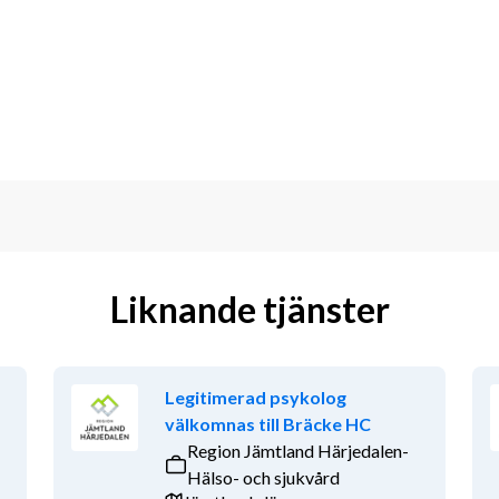
elevhälsoteam samt deltar i vissa 
n i konferenser utanför skolan med 
rligt den centrala elevhälsans övriga 
r samt för att delta i 
a att du har erfarenhet av arbete i 
betet kräver ansvarstagande och du 
en förutsätter att du har god 
Liknande tjänster
eta med andra yrkesgrupper. Vi 
tt krav.
Legitimerad psykolog
välkomnas till Bräcke HC
Region Jämtland Härjedalen-
Hälso- och sjukvård