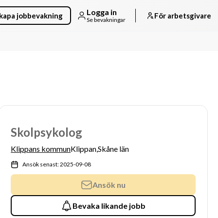
Logga in
kapa jobbevakning
För arbetsgivare
Se bevakningar
Skolpsykolog
Klippans kommun
Klippan,
Skåne län
Ansök senast: 2025-09-08
Ansök nu
Bevaka likande jobb