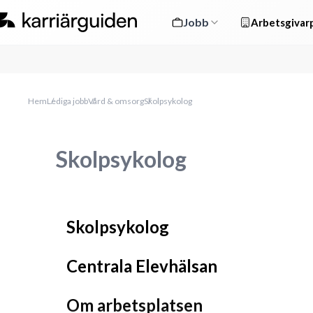
Jobb
Arbetsgivarp
Hem
Lediga jobb
Vård & omsorg
Skolpsykolog
Skolpsykolog
Skolpsykolog
Centrala Elevhälsan
Om arbetsplatsen