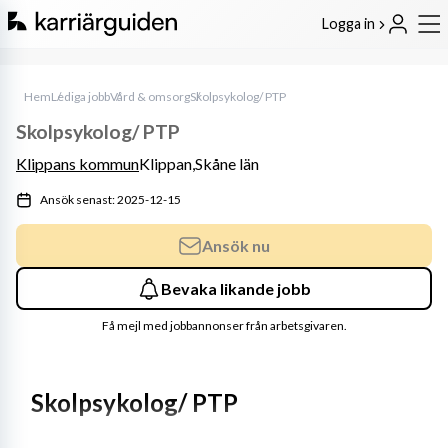
Logga in
Hem
Lediga jobb
Vård & omsorg
Skolpsykolog/ PTP
Skolpsykolog/ PTP
Klippans kommun
Klippan,
Skåne län
Ansök senast: 2025-12-15
Ansök nu
Bevaka likande jobb
Få mejl med jobbannonser från arbetsgivaren.
Skolpsykolog/ PTP