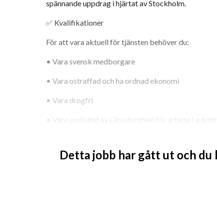
spännande uppdrag i hjärtat av Stockholm. 
✅ Kvalifikationer 
För att vara aktuell för tjänsten behöver du: 
• Vara svensk medborgare 
• Vara ostraffad och ha ordnad ekonomi 
• Vara drogfri 
• Vara godkänd av Länsstyrelsen för arbete i aukto
• Vara skyddsvaktsutbildad 
Detta jobb har gått ut och du
• Behärska svenska och engelska i tal och skrift 
Personliga egenskaper 
Tempests framgång bygger på personligt engageman
matchning mellan medarbetare och uppdrag. Därför lä