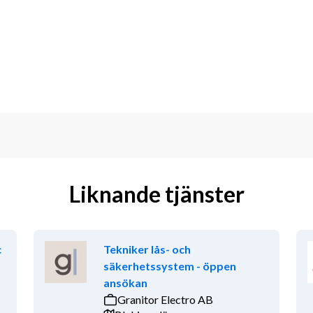
n 
trivs med ansvar. Med din sociala 
Liknande tjänster
god representant och ambassadör för 
c
Tekniker lås- och
säkerhetssystem - öppen
ansökan
Granitor Electro AB