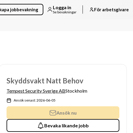
Logga in
kapa jobbevakning
För arbetsgivare
Se bevakningar
Skyddsvakt Natt Behov
Tempest Security Sverige AB
Stockholm
Ansök senast: 2026-06-05
Ansök nu
Bevaka likande jobb