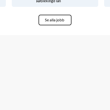
Blekinge län
Se alla jobb
t) 
rna höra från dig! 
n din ansökan. 