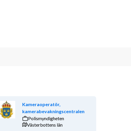
Kameraoperatör,
kamerabevakningscentralen
Polismyndigheten
Västerbottens län