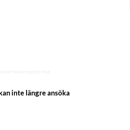
riserat bevakningsföretag 
 kan inte längre ansöka
g, nära kundrelationer och noggrann 
gger vi stor vikt vid personlig 