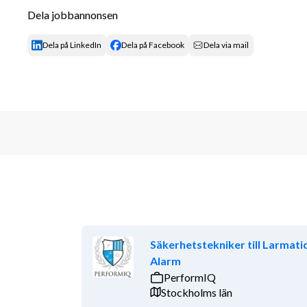
lämplighet. 
Dela jobbannonsen
Vi söker dig som är: 
Dela på LinkedIn
Dela på Facebook
Dela via mail
• Anpassningsbar och flexibel 
• Noggrann, ansvarstagande och säkerhetsmedvete
• Tjänstvillig och serviceminded 
• Professionell och pålitlig i ditt arbetssätt 
Du tar ditt yrkesval på allvar, har gott omdöme och 
kompetens och utåtriktade personlighet blir du en 
Tempest Security – alltid med kunden i fokus. 
Meriterande kvalifikationer 
Säkerhetstekniker till Larmati
• HAS-utbildning 
Alarm
PerformIQ
• OC-utbildning 
Stockholms län