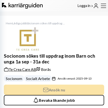
Logga in
Hem
Lediga jobb
Socionom sökes till uppdrag inom Barn och unga 1a sep - 31a dec
Socionom sökes till uppdrag inom Barn och
unga 1a sep - 31a dec
Te Crea Care AB
Borås
Socionom
Socialt Arbete
Ansök senast: 2025-09-13
Ansök nu
Bevaka likande jobb