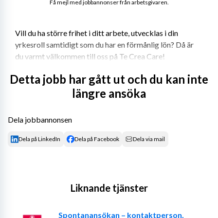
Få mejl med jobbannonser från arbetsgivaren.
Vill du ha större frihet i ditt arbete, utvecklas i din 
yrkesroll samtidigt som du har en förmånlig lön? Då är 
du varmt välkommen till oss på Te Crea Care! 
Te Crea Care etablerades 2013 och bemannar 
Detta jobb har gått ut och du kan inte
sjuksköterskor, fysio- och arbetsterapeuter. Vi har avtal 
längre ansöka
med samtliga regioner, många kommuner och privata 
vårdgivare. Det innebär att vi kan erbjuda dig många 
Dela jobbannonsen
olika typer av uppdrag i hela landet. Te Crea Care har 
löpande arbetat intensivt med anbudsarbete för att du 
Dela på LinkedIn
Dela på Facebook
Dela via mail
som konsult ska ha många uppdrag att välja mellan till 
riktigt bra villkor. Vi arbetar tight med våra konsulter 
där vi är ett team. 
Liknande tjänster
Krav eller önskemål: 
- Legitimerad socionom samt fyra års erfarenhet.
Spontanansökan – kontaktperson,