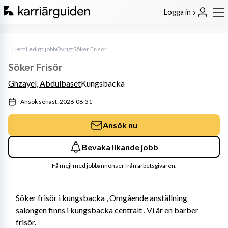
Logga in
Hem
Lediga jobb
Övrigt
Söker Frisör
Söker Frisör
Ghzayel, Abdulbaset
Kungsbacka
Ansök senast: 2026-08-31
Ansök nu
Bevaka likande jobb
Få mejl med jobbannonser från arbetsgivaren.
Söker frisör i kungsbacka , Omgående anställning 
salongen finns i kungsbacka centralt . Vi är en barber 
frisör.