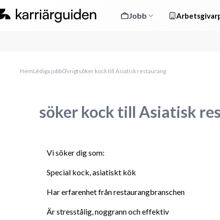
Jobb
Arbetsgivarp
Hem
Lediga jobb
Övrigt
söker kock till Asiatisk restaurang
söker kock till Asiatisk r
Vi söker dig som:
Special kock, asiatiskt kök
Har erfarenhet från restaurangbranschen
Är stresstålig, noggrann och effektiv