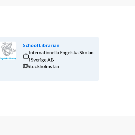
School Librarian
Internationella Engelska Skolan
i Sverige AB
Stockholms län