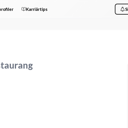
rofiler
Karriärtips
S
estaurang