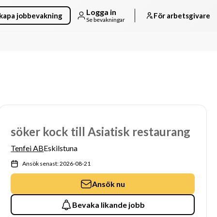
Logga in
kapa jobbevakning
För arbetsgivare
Se bevakningar
söker kock till Asiatisk restaurang
Tenfei AB
Eskilstuna
Ansök senast: 2026-08-21
Ansök nu
Bevaka likande jobb