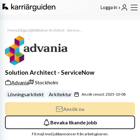
Logga in
Hem
Lediga jobb
Solution Architect - ServiceNow
Solution Architect - ServiceNow
Advania
Stockholm
Lösningsarkitekt
Arkitektur
Ansök senast: 2025-10-08
Ansök nu
Bevaka likande jobb
Få mejl med jobbannonser från arbetsgivaren.