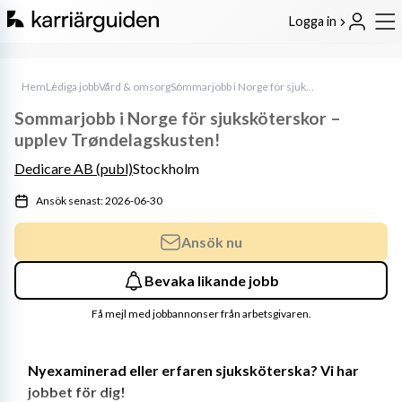
Logga in
Hem
Lediga jobb
Vård & omsorg
Sommarjobb i Norge för sjuksköterskor – upplev Trøndelagskusten!
Sommarjobb i Norge för sjuksköterskor –
upplev Trøndelagskusten!
Dedicare AB (publ)
Stockholm
Ansök senast: 2026-06-30
Ansök nu
Bevaka likande jobb
Få mejl med jobbannonser från arbetsgivaren.
Nyexaminerad eller erfaren sjuksköterska? Vi har 
jobbet för dig!