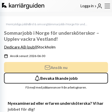
Logga in
Hem
Lediga jobb
Vård & omsorg
Sommarjobb i Norge för undersköterskor – Upplev vackra Vestland!
Sommarjobb i Norge för undersköterskor –
Upplev vackra Vestland!
Dedicare AB (publ)
Stockholm
Ansök senast: 2026-06-30
Ansök nu
Bevaka likande jobb
Få mejl med jobbannonser från arbetsgivaren.
Nyexaminerad eller erfaren undersköterska? Vi har 
jobbet för dig!