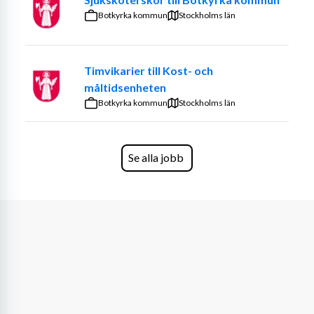
Kvalifikationer:
Botkyrka kommun
Stockholms län
Erfarenhet från primärvård eller specialistvård
Du kan arbeta självständigt, men även vara en del 
Timvikarier till Kost- och
av ett team
måltidsenheten
Du behärskar ett nordiskt språk flytande i tal och 
Botkyrka kommun
Stockholms län
skrift
Du är flexibel som person
Norsk auktorisation som undersköterska
Se alla jobb
Du är strukturerad, engagerad och pålitlig
Vi erbjuder:
Fri resa och boende under arbetsperioden
Konkurrenskraftig lön
Semesterersättning på 12 %
Sommerbonus
Jourtelefon tillgänglig dygnet runt
Verklig flexibilitet – välj själv när och hur länge du 