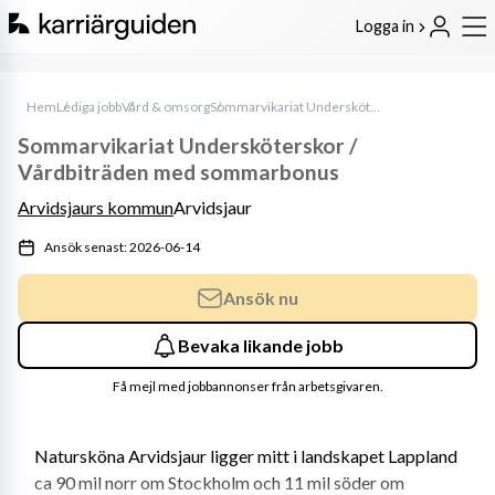
Logga in
Hem
Lediga jobb
Vård & omsorg
Sommarvikariat Undersköterskor / Vårdbiträden med sommarbonus
Sommarvikariat Undersköterskor /
Vårdbiträden med sommarbonus
Arvidsjaurs kommun
Arvidsjaur
Ansök senast: 2026-06-14
Ansök nu
Bevaka likande jobb
Få mejl med jobbannonser från arbetsgivaren.
Natursköna Arvidsjaur ligger mitt i landskapet Lappland 
ca 90 mil norr om Stockholm och 11 mil söder om 