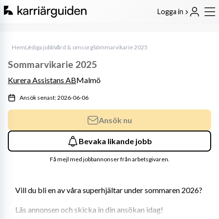
Logga in
Hem
Lediga jobb
Vård & omsorg
Sommarvikarie 2025
Sommarvikarie 2025
Kurera Assistans AB
Malmö
Ansök senast: 2026-06-06
Ansök nu
Bevaka likande jobb
Få mejl med jobbannonser från arbetsgivaren.
Vill du bli en av våra superhjältar under sommaren 2026?
Läs annonsen och skicka in din ansökan idag!